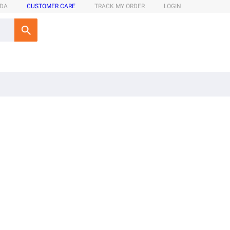
ADA
CUSTOMER CARE
TRACK MY ORDER
LOGIN