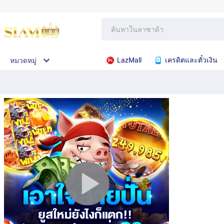
LazMall
เครดิตและตั๋วเงิน
หมวดหมู่