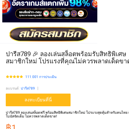
ปารีส789 🎉 ลองเล่นสล็อตพร้อมรับสิทธิพิเศษ
สมาชิกใหม่ โปรแรงที่คุณไม่ควรพลาดเด็ดขา
111.001 การประเมิน
aแบรนด์
:
ปารีส789
ลงทะเบียนที่นี่
ปารีส789 ลองเล่นสล็อตฟรี พร้อมสิทธิพิเศษสมาชิกใหม่ โปรแรงสุดคุ้มสำหรับคนไทย เ
โบนัสจัดเต็ม ไม่ควรพลาดเด็ดขาด!
฿1