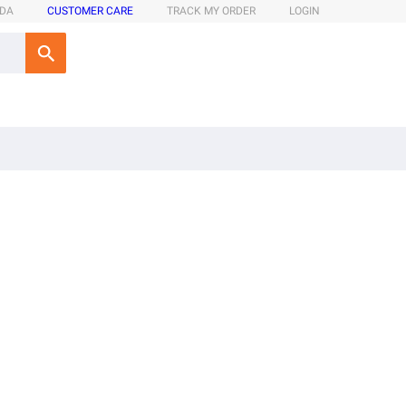
ADA
CUSTOMER CARE
TRACK MY ORDER
LOGIN