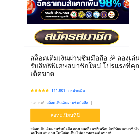
สล็อตเติมเงินผ่านซิมมือถือ 🎉 ลองเล
รับสิทธิพิเศษสมาชิกใหม่ โปรแรงที่
เด็ดขาด
111.001 การประเมิน
aแบรนด์
:
สล็อตเติมเงินผ่านซิมมือถือ
ลงทะเบียนที่นี่
สล็อตเติมเงินผ่านซิมมือถือ ลองเล่นสล็อตฟรี พร้อมสิทธิพิเศษสมาชิกใ
คนไทย เล่นง่าย โบนัสจัดเต็ม ไม่ควรพลาดเด็ดขาด!