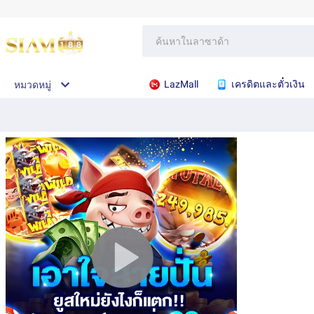
LazMall
เครดิตและตั๋วเงิน
หมวดหมู่