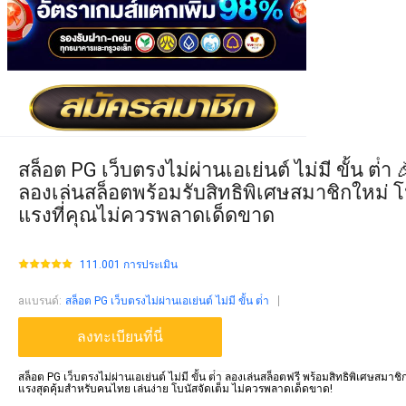
สล็อต PG เว็บตรงไม่ผ่านเอเย่นต์ ไม่มี ขั้น ต่ํา 
ลองเล่นสล็อตพร้อมรับสิทธิพิเศษสมาชิกใหม่ 
แรงที่คุณไม่ควรพลาดเด็ดขาด
111.001 การประเมิน
aแบรนด์
:
สล็อต PG เว็บตรงไม่ผ่านเอเย่นต์ ไม่มี ขั้น ต่ํา
ลงทะเบียนที่นี่
สล็อต PG เว็บตรงไม่ผ่านเอเย่นต์ ไม่มี ขั้น ต่ํา ลองเล่นสล็อตฟรี พร้อมสิทธิพิเศษสมาช
แรงสุดคุ้มสำหรับคนไทย เล่นง่าย โบนัสจัดเต็ม ไม่ควรพลาดเด็ดขาด!