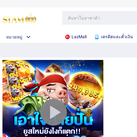
LazMall
เครดิตและตั๋วเงิน
หมวดหมู่