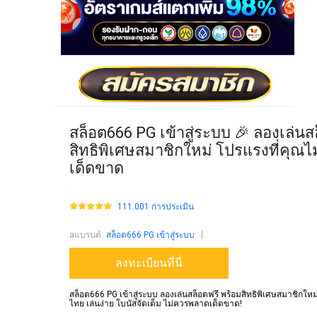
สล็อต666 PG เข้าสู่ระบบ 🎉 ลองเล่นส
สิทธิพิเศษสมาชิกใหม่ โปรแรงที่คุณ
เด็ดขาด
111.001 การประเมิน
aแบรนด์
:
สล็อต666 PG เข้าสู่ระบบ
ลงทะเบียนที่นี่
สล็อต666 PG เข้าสู่ระบบ ลองเล่นสล็อตฟรี พร้อมสิทธิพิเศษสมาชิกให
ไทย เล่นง่าย โบนัสจัดเต็ม ไม่ควรพลาดเด็ดขาด!