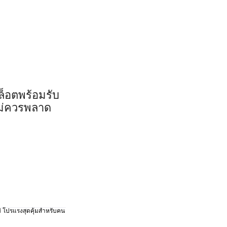
ล็อตพร้อมรับ
ไม่ควรพลาด
ม่ โปรแรงสุดคุ้มสำหรับคน