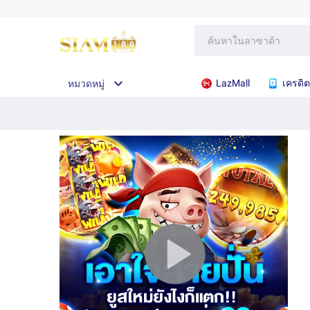
LazMall
เครดิต
หมวดหมู่