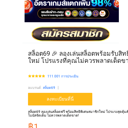
สล็อต69 🎉 ลองเล่นสล็อตพร้อมรับสิท
ใหม่ โปรแรงที่คุณไม่ควรพลาดเด็ดข
111.001 การประเมิน
aแบรนด์
:
สล็อต69
ลงทะเบียนที่นี่
สล็อต69 ลองเล่นสล็อตฟรี พร้อมสิทธิพิเศษสมาชิกใหม่ โปรแรงสุดคุ้ม
โบนัสจัดเต็ม ไม่ควรพลาดเด็ดขาด!
฿1