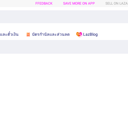
FFEDBACK
SAVE MORE ON APP
SELL ON LAZ
และตั๋วเงิน
บัตรกำนัลและส่วนลด
LazBlog