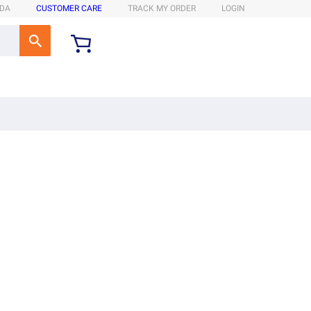
ADA
CUSTOMER CARE
TRACK MY ORDER
LOGIN