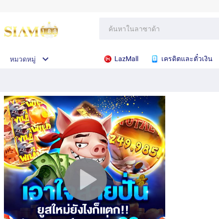
LazMall
เครดิตและตั๋วเงิน
หมวดหมู่