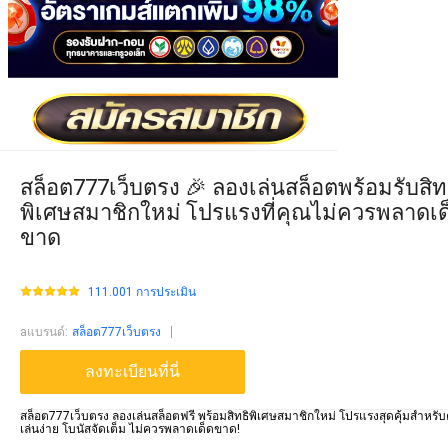
สล็อต777เว็บตรง 🎉 ลองเล่นสล็อตพร้อมรับสิท
พิเศษสมาชิกใหม่ โปรแรงที่คุณไม่ควรพลาดเด
ขาด
111.001 การประเมิน
aแบรนด์
:
สล็อต777เว็บตรง
ลงทะเบียนที่นี่
สล็อต777เว็บตรง ลองเล่นสล็อตฟรี พร้อมสิทธิพิเศษสมาชิกใหม่ โปรแรงสุดคุ้มสำหร
เล่นง่าย โบนัสจัดเต็ม ไม่ควรพลาดเด็ดขาด!