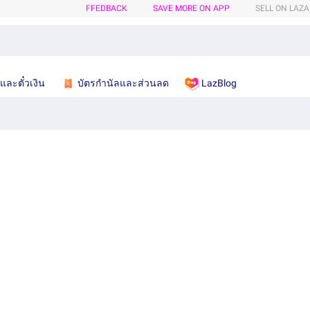
FFEDBACK
SAVE MORE ON APP
SELL ON LAZ
และตั๋วเงิน
บัตรกำนัลและส่วนลด
LazBlog