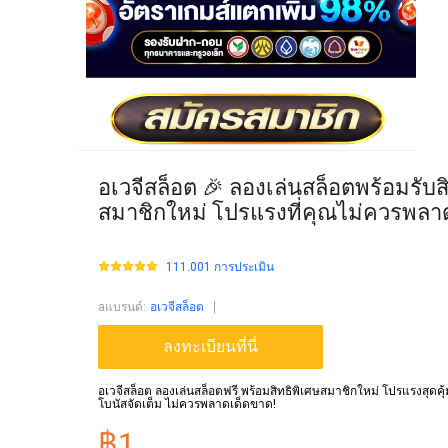
อเวจีสล็อต 🎉 ลองเล่นสล็อตพร้อมรับส
สมาชิกใหม่ โปรแรงที่คุณไม่ควรพลา
111.001 การประเมิน
aแบรนด์
:
อเวจีสล็อต
ลงทะเบียนที่นี่
อเวจีสล็อต ลองเล่นสล็อตฟรี พร้อมสิทธิพิเศษสมาชิกใหม่ โปรแรงสุดคุ
โบนัสจัดเต็ม ไม่ควรพลาดเด็ดขาด!
฿1