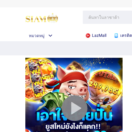
LazMall
เครดิต
หมวดหมู่