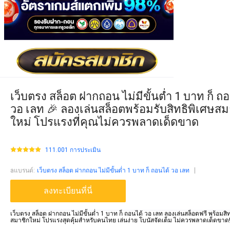
เว็บตรง สล็อต ฝากถอน ไม่มีขั้นต่ำ 1 บาท ก็ ถ
วอ เลท 🎉 ลองเล่นสล็อตพร้อมรับสิทธิพิเศษสม
ใหม่ โปรแรงที่คุณไม่ควรพลาดเด็ดขาด
111.001 การประเมิน
aแบรนด์
:
เว็บตรง สล็อต ฝากถอน ไม่มีขั้นต่ำ 1 บาท ก็ ถอนได้ วอ เลท
ลงทะเบียนที่นี่
เว็บตรง สล็อต ฝากถอน ไม่มีขั้นต่ำ 1 บาท ก็ ถอนได้ วอ เลท ลองเล่นสล็อตฟรี พร้อมสิ
สมาชิกใหม่ โปรแรงสุดคุ้มสำหรับคนไทย เล่นง่าย โบนัสจัดเต็ม ไม่ควรพลาดเด็ดขาด