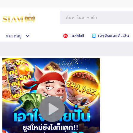
LazMall
เครดิตและตั๋วเงิน
หมวดหมู่