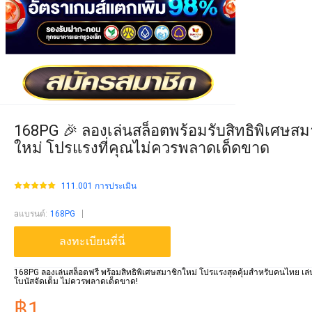
168PG 🎉 ลองเล่นสล็อตพร้อมรับสิทธิพิเศษสม
ใหม่ โปรแรงที่คุณไม่ควรพลาดเด็ดขาด
111.001 การประเมิน
aแบรนด์
:
168PG
ลงทะเบียนที่นี่
168PG ลองเล่นสล็อตฟรี พร้อมสิทธิพิเศษสมาชิกใหม่ โปรแรงสุดคุ้มสำหรับคนไทย เล่
โบนัสจัดเต็ม ไม่ควรพลาดเด็ดขาด!
฿1