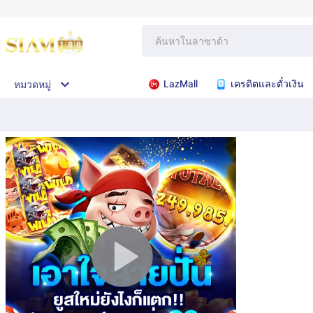
LazMall
เครดิตและตั๋วเงิน
หมวดหมู่