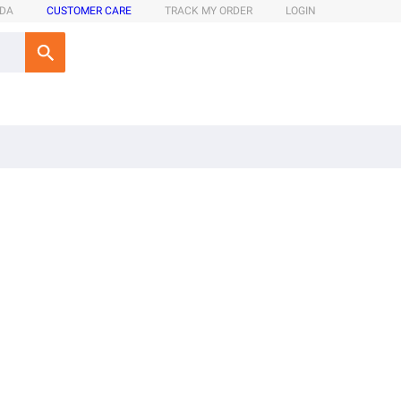
ADA
CUSTOMER CARE
TRACK MY ORDER
LOGIN