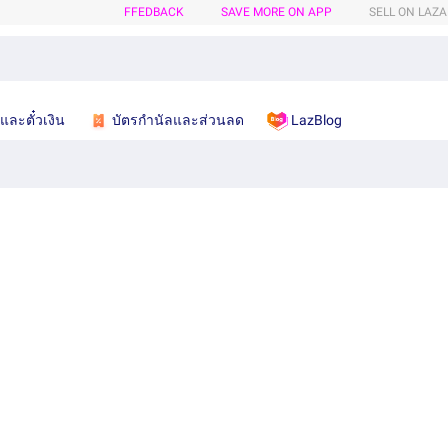
FFEDBACK
SAVE MORE ON APP
SELL ON LAZ
และตั๋วเงิน
บัตรกำนัลและส่วนลด
LazBlog