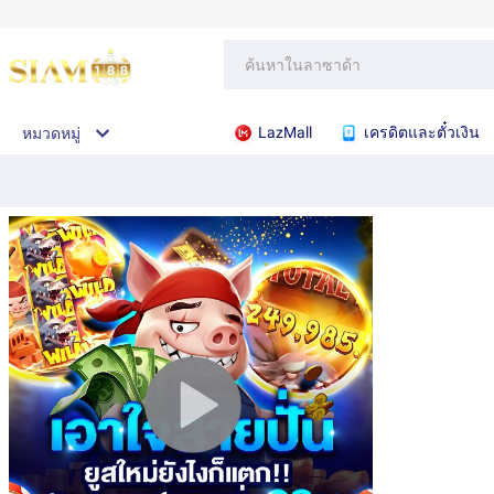
LazMall
เครดิตและตั๋วเงิน
หมวดหมู่