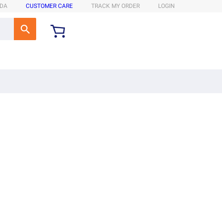
ADA
CUSTOMER CARE
TRACK MY ORDER
LOGIN