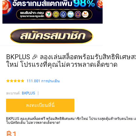
BKPLUS 🎉 ลองเล่นสล็อตพร้อมรับสิทธิพิเศษส
ใหม่ โปรแรงที่คุณไม่ควรพลาดเด็ดขาด
111.001 การประเมิน
aแบรนด์
:
BKPLUS
ลงทะเบียนที่นี่
BKPLUS ลองเล่นสล็อตฟรี พร้อมสิทธิพิเศษสมาชิกใหม่ โปรแรงสุดคุ้มสำหรับคนไทย เล
โบนัสจัดเต็ม ไม่ควรพลาดเด็ดขาด!
฿1