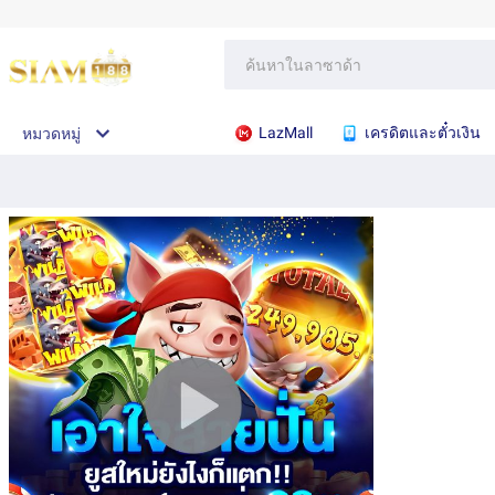
LazMall
เครดิตและตั๋วเงิน
หมวดหมู่