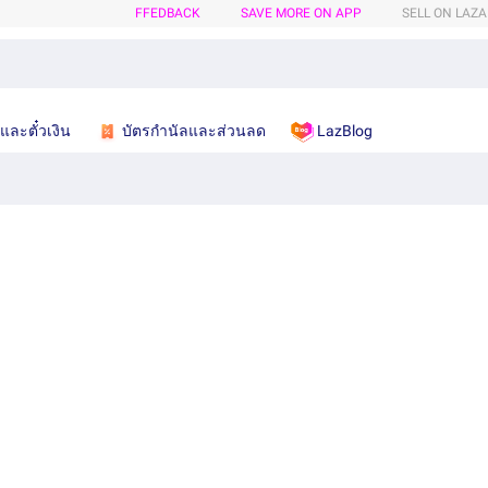
FFEDBACK
SAVE MORE ON APP
SELL ON LAZ
และตั๋วเงิน
บัตรกำนัลและส่วนลด
LazBlog