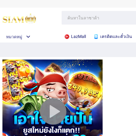
LazMall
เครดิตและตั๋วเงิน
หมวดหมู่