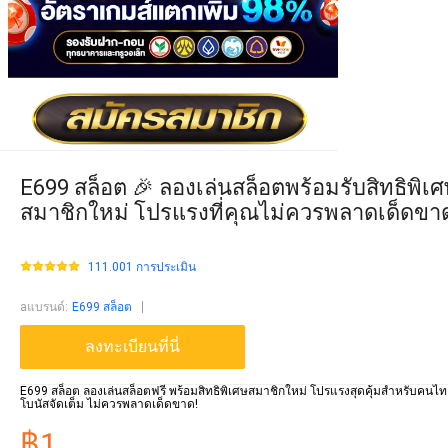
E699 สล็อต 🎉 ลองเล่นสล็อตพร้อมรับสิทธิพิเ
สมาชิกใหม่ โปรแรงที่คุณไม่ควรพลาดเด็ดขา
111.001 การประเมิน
aแบรนด์
:
E699 สล็อต
ลงทะเบียนที่นี่
E699 สล็อต ลองเล่นสล็อตฟรี พร้อมสิทธิพิเศษสมาชิกใหม่ โปรแรงสุดคุ้มสำหรับคนไทย
โบนัสจัดเต็ม ไม่ควรพลาดเด็ดขาด!
฿1