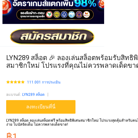
LYN289 สล็อต 🎉 ลองเล่นสล็อตพร้อมรับสิทธิพ
สมาชิกใหม่ โปรแรงที่คุณไม่ควรพลาดเด็ดขา
111.001 การประเมิน
aแบรนด์
:
LYN289 สล็อต
ลงทะเบียนที่นี่
LYN289 สล็อต ลองเล่นสล็อตฟรี พร้อมสิทธิพิเศษสมาชิกใหม่ โปรแรงสุดคุ้มสำหรับคน
ง่าย โบนัสจัดเต็ม ไม่ควรพลาดเด็ดขาด!
฿1