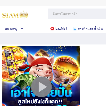
LazMall
เครดิตและตั๋วเงิน
หมวดหมู่