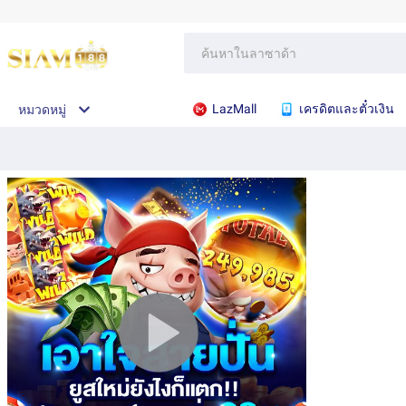
LazMall
เครดิตและตั๋วเงิน
หมวดหมู่