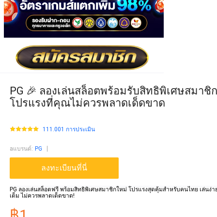
PG 🎉 ลองเล่นสล็อตพร้อมรับสิทธิพิเศษสมาชิ
โปรแรงที่คุณไม่ควรพลาดเด็ดขาด
111.001 การประเมิน
aแบรนด์
:
PG
ลงทะเบียนที่นี่
PG ลองเล่นสล็อตฟรี พร้อมสิทธิพิเศษสมาชิกใหม่ โปรแรงสุดคุ้มสำหรับคนไทย เล่นง่า
เต็ม ไม่ควรพลาดเด็ดขาด!
฿1