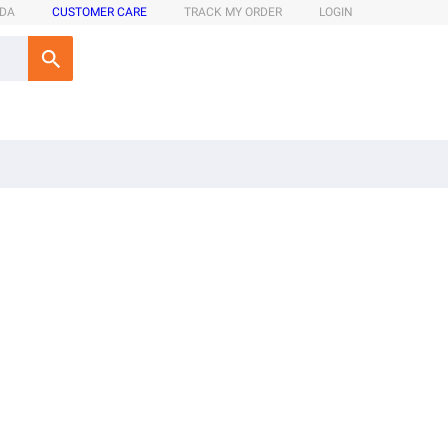
ADA
CUSTOMER CARE
TRACK MY ORDER
LOGIN