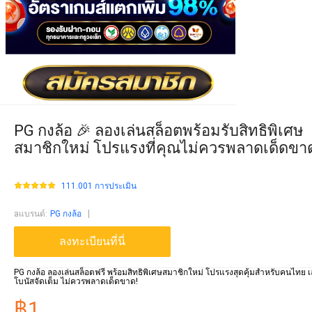
PG กงล้อ 🎉 ลองเล่นสล็อตพร้อมรับสิทธิพิเศษ
สมาชิกใหม่ โปรแรงที่คุณไม่ควรพลาดเด็ดขา
111.001 การประเมิน
aแบรนด์
:
PG กงล้อ
ลงทะเบียนที่นี่
PG กงล้อ ลองเล่นสล็อตฟรี พร้อมสิทธิพิเศษสมาชิกใหม่ โปรแรงสุดคุ้มสำหรับคนไทย เ
โบนัสจัดเต็ม ไม่ควรพลาดเด็ดขาด!
฿1