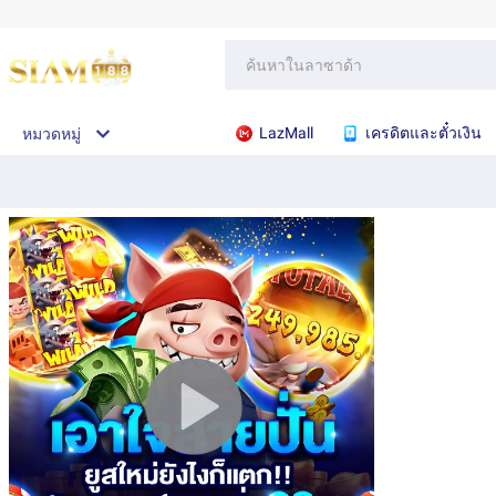
LazMall
เครดิตและตั๋วเงิน
หมวดหมู่