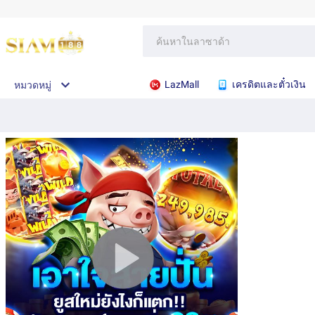
LazMall
เครดิตและตั๋วเงิน
หมวดหมู่