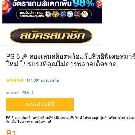
PG 6 🎉 ลองเล่นสล็อตพร้อมรับสิทธิพิเศษสมาช
ใหม่ โปรแรงที่คุณไม่ควรพลาดเด็ดขาด
111.001 การประเมิน
aแบรนด์
:
PG 6
ลงทะเบียนที่นี่
PG 6 ลองเล่นสล็อตฟรี พร้อมสิทธิพิเศษสมาชิกใหม่ โปรแรงสุดคุ้มสำหรับคนไทย เล่นง
จัดเต็ม ไม่ควรพลาดเด็ดขาด!
฿1