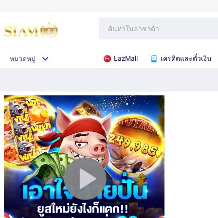
LazMall
เครดิตและตั๋วเงิน
หมวดหมู่