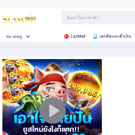
LazMall
เครดิตและตั๋วเงิน
หมวดหมู่