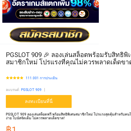
PGSLOT 909 🎉 ลองเล่นสล็อตพร้อมรับสิทธิพิ
สมาชิกใหม่ โปรแรงที่คุณไม่ควรพลาดเด็ดขา
111.001 การประเมิน
aแบรนด์
:
PGSLOT 909
ลงทะเบียนที่นี่
PGSLOT 909 ลองเล่นสล็อตฟรี พร้อมสิทธิพิเศษสมาชิกใหม่ โปรแรงสุดคุ้มสำหรับคนไ
ง่าย โบนัสจัดเต็ม ไม่ควรพลาดเด็ดขาด!
฿1