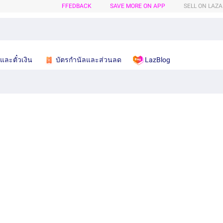
FFEDBACK
SAVE MORE ON APP
SELL ON LAZ
และตั๋วเงิน
บัตรกำนัลและส่วนลด
LazBlog