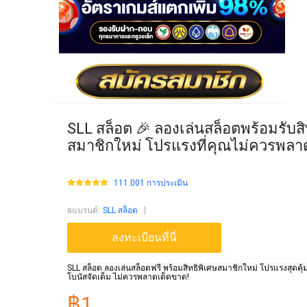
SLL สล็อต 🎉 ลองเล่นสล็อตพร้อมรับสิ
สมาชิกใหม่ โปรแรงที่คุณไม่ควรพลา
111.001 การประเมิน
aแบรนด์
:
SLL สล็อต
ลงทะเบียนที่นี่
SLL สล็อต ลองเล่นสล็อตฟรี พร้อมสิทธิพิเศษสมาชิกใหม่ โปรแรงสุดคุ
โบนัสจัดเต็ม ไม่ควรพลาดเด็ดขาด!
฿1