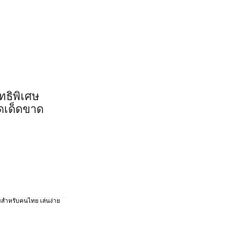
ทธิพิเศษ
ดเด็ดขาด
้มสำหรับคนไทย เล่นง่าย