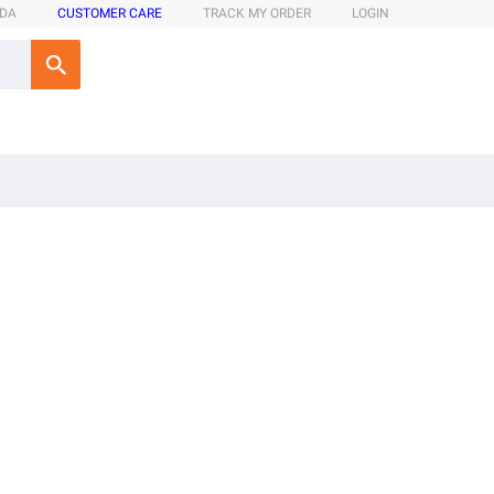
ADA
CUSTOMER CARE
TRACK MY ORDER
LOGIN