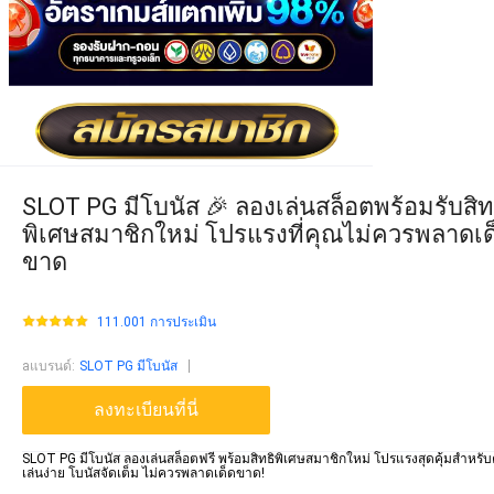
SLOT PG มีโบนัส 🎉 ลองเล่นสล็อตพร้อมรับสิท
พิเศษสมาชิกใหม่ โปรแรงที่คุณไม่ควรพลาดเด
ขาด
111.001 การประเมิน
aแบรนด์
:
SLOT PG มีโบนัส
ลงทะเบียนที่นี่
SLOT PG มีโบนัส ลองเล่นสล็อตฟรี พร้อมสิทธิพิเศษสมาชิกใหม่ โปรแรงสุดคุ้มสำหร
เล่นง่าย โบนัสจัดเต็ม ไม่ควรพลาดเด็ดขาด!