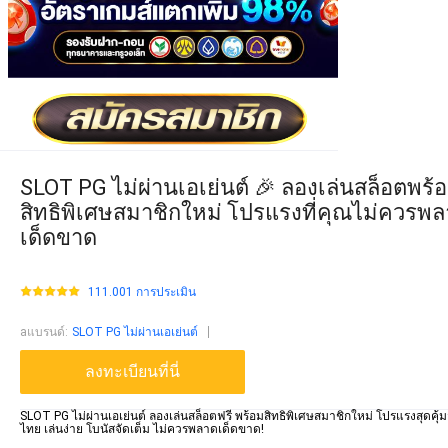
SLOT PG ไม่ผ่านเอเย่นต์ 🎉 ลองเล่นสล็อตพร้
สิทธิพิเศษสมาชิกใหม่ โปรแรงที่คุณไม่ควรพ
เด็ดขาด
111.001 การประเมิน
aแบรนด์
:
SLOT PG ไม่ผ่านเอเย่นต์
ลงทะเบียนที่นี่
SLOT PG ไม่ผ่านเอเย่นต์ ลองเล่นสล็อตฟรี พร้อมสิทธิพิเศษสมาชิกใหม่ โปรแรงสุดคุ
ไทย เล่นง่าย โบนัสจัดเต็ม ไม่ควรพลาดเด็ดขาด!