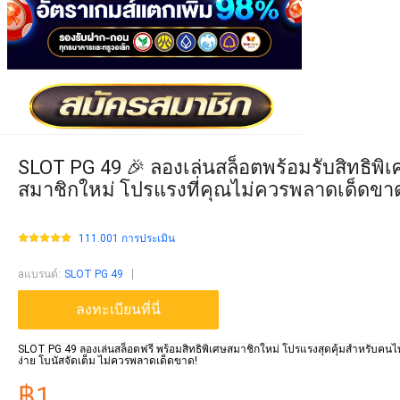
SLOT PG 49 🎉 ลองเล่นสล็อตพร้อมรับสิทธิพิเ
สมาชิกใหม่ โปรแรงที่คุณไม่ควรพลาดเด็ดขา
111.001 การประเมิน
aแบรนด์
:
SLOT PG 49
ลงทะเบียนที่นี่
SLOT PG 49 ลองเล่นสล็อตฟรี พร้อมสิทธิพิเศษสมาชิกใหม่ โปรแรงสุดคุ้มสำหรับคนไ
ง่าย โบนัสจัดเต็ม ไม่ควรพลาดเด็ดขาด!
฿1