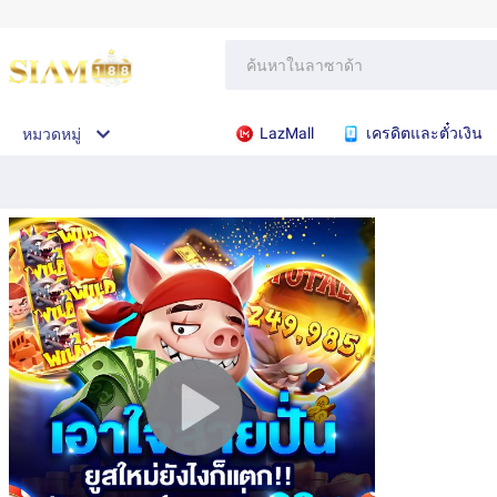
LazMall
เครดิตและตั๋วเงิน
หมวดหมู่