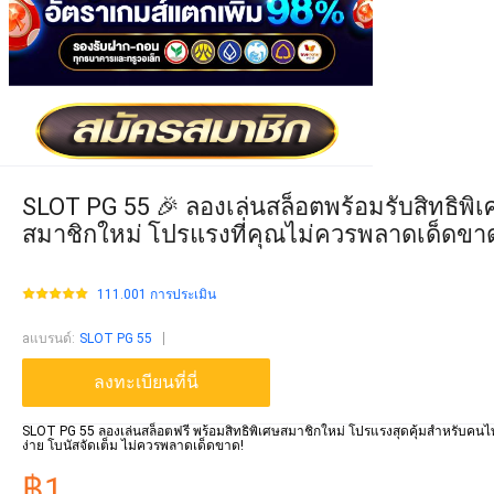
SLOT PG 55 🎉 ลองเล่นสล็อตพร้อมรับสิทธิพิเ
สมาชิกใหม่ โปรแรงที่คุณไม่ควรพลาดเด็ดขา
111.001 การประเมิน
aแบรนด์
:
SLOT PG 55
ลงทะเบียนที่นี่
SLOT PG 55 ลองเล่นสล็อตฟรี พร้อมสิทธิพิเศษสมาชิกใหม่ โปรแรงสุดคุ้มสำหรับคนไ
ง่าย โบนัสจัดเต็ม ไม่ควรพลาดเด็ดขาด!
฿1