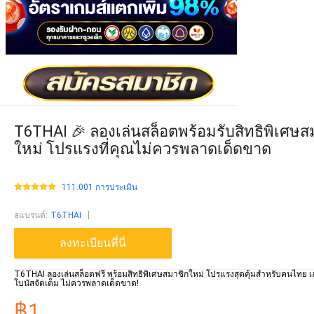
T6THAI 🎉 ลองเล่นสล็อตพร้อมรับสิทธิพิเศษส
ใหม่ โปรแรงที่คุณไม่ควรพลาดเด็ดขาด
111.001 การประเมิน
aแบรนด์
:
T6THAI
ลงทะเบียนที่นี่
T6THAI ลองเล่นสล็อตฟรี พร้อมสิทธิพิเศษสมาชิกใหม่ โปรแรงสุดคุ้มสำหรับคนไทย เล
โบนัสจัดเต็ม ไม่ควรพลาดเด็ดขาด!
฿1