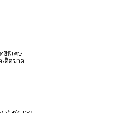
ทธิพิเศษ
ดเด็ดขาด
้มสำหรับคนไทย เล่นง่าย