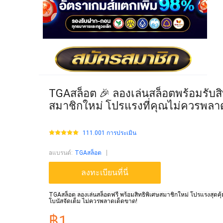
TGAสล็อต 🎉 ลองเล่นสล็อตพร้อมรับสิ
สมาชิกใหม่ โปรแรงที่คุณไม่ควรพลา
111.001 การประเมิน
aแบรนด์
:
TGAสล็อต
ลงทะเบียนที่นี่
TGAสล็อต ลองเล่นสล็อตฟรี พร้อมสิทธิพิเศษสมาชิกใหม่ โปรแรงสุดคุ
โบนัสจัดเต็ม ไม่ควรพลาดเด็ดขาด!
฿1