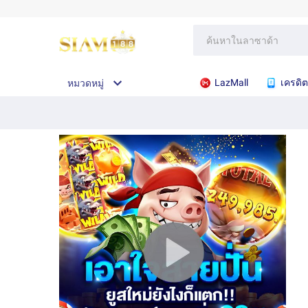
LazMall
เครดิต
หมวดหมู่