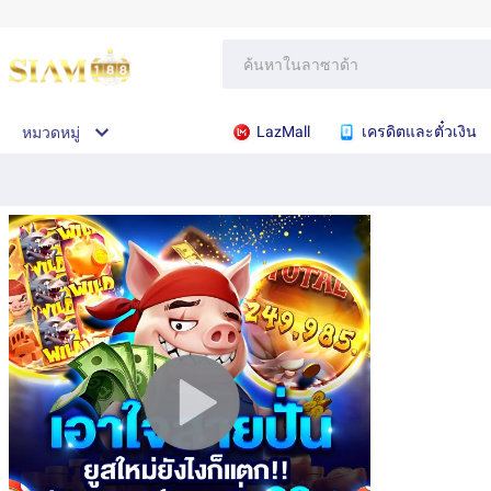
LazMall
เครดิตและตั๋วเงิน
หมวดหมู่