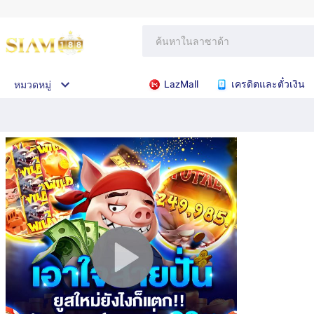
LazMall
เครดิตและตั๋วเงิน
หมวดหมู่